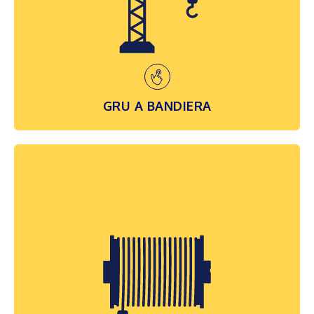
circoscritte e, generalmente, prestano il
loro servizio a integrazione di gru a ponte...
SCOPRI DI PIÙ
GRU A BANDIERA
CARRIARGANO E CARRIPARANCO
L’unità cinematica di sollevamento è
disponibile in due versioni, generalmente
scelta in funzione del servizio a cui è adibita
la macchina: il carroparanco ed il
carroargano. Il carroparanco è costituito da