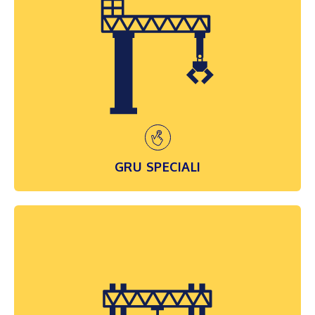
Queste macchine sono contraddistinte da
una forte caratterizzazione tecnica,
costruttiva e prestazionale, legata ad una
specifica applicazione richiesta dal cliente.
In questa categoria possiamo raggruppare
gru pesanti...
SCOPRI DI PIÙ
GRU SPECIALI
GRU A CAVALLETTO
Costituiscono una variante specifica delle