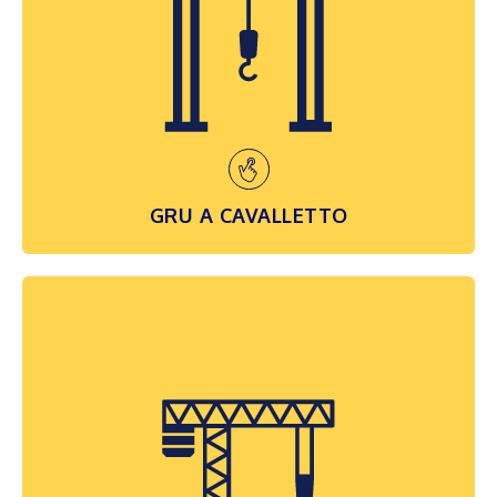
gru a ponte e si caratterizzano per avere
una o due gambe di appoggio a terra,
pertanto sono sistemi di sollevamento non
più completamente scorrevoli in quota...
SCOPRI DI PIÙ
GRU A CAVALLETTO
GRU A BANDIERA
Queste gru, nella versione “serie leggera” e
“serie pesante”, sono una soluzione
congeniale ed economica per la
movimentazione in aree di lavoro