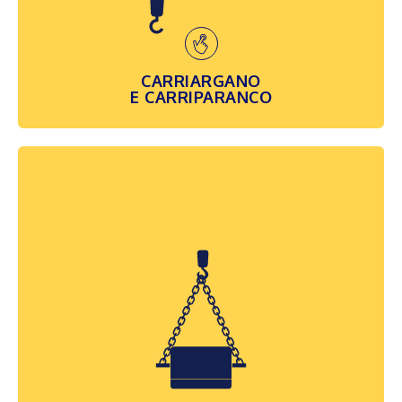
una struttura...
SCOPRI DI PIÙ
CARRIARGANO
E CARRIPARANCO
ATTREZZATURE
Sono tutti i dispositivi interposti tra la
macchina di sollevamento ed il carico, che
consentono una più agevole presa e/o
movimentazione di quest’ultimo. Le
attrezzature che progettiamo e realizziamo
per la movimentazione dei carichi...