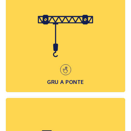
GRU A PONTE
Rappresentano il sistema di sollevamento
nella sua più estesa applicazione
industriale. Si tratta di macchine scorrevoli
in quota su apposite vie di corsa, da cui la
denominazione “a ponte”, che permettono
di movimentare carichi...
SCOPRI DI PIÙ
GRU A PONTE
GRU SPECIALI